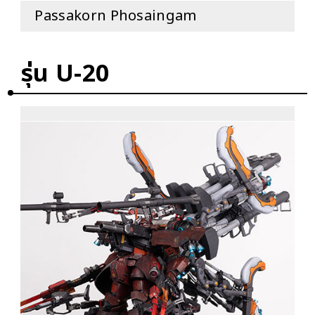
Passakorn Phosaingam
รุ่น U-20